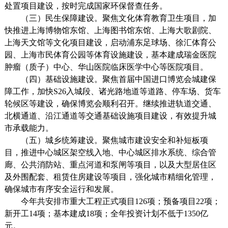
处置项目建设，按时完成国家环保督查任务。
（三）民生保障建设。聚焦文化体育教育卫生项目，加
快推进上海博物馆东馆、上海图书馆东馆、上海大歌剧院、
上海天文馆等文化项目建设，启动浦东足球场、徐汇体育公
园、上海市民体育公园等体育设施建设，基本建成瑞金医院
肿瘤（质子）中心、华山医院临床医学中心等医院项目。
（四）基础设施建设。聚焦首届中国进口博览会城建保
障工作，加快
S26
入城段、诸光路地道等道路、停车场、货车
轮候区等建设，确保博览会顺利召开。继续推进轨道交通、
北横通道、沿江通道等交通基础设施项目建设，有效提升城
市承载能力。
（五）城乡统筹建设。聚焦城市建设安全和补短板项
目，推进中心城区架空线入地、中心城区排水系统、综合管
廊、公共消防站、重点河道和泵闸等项目，以及大型居住区
及外围配套、租赁住房建设等项目，强化城市精细化管理，
确保城市有序安全运行和发展。
今年共安排市重大工程正式项目
126
项；预备项目
22
项；
新开工
14
项；基本建成
18
项；全年投资计划不低于
1350
亿
元。