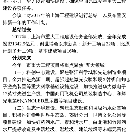
齐心协力，全力以赴加快建设，确保全面完成今年重大工程
建设各项任务。
会议上对
2017
年的上海工程建设进行总结，以及布置安
排新一年的工作计划。
总结过去
2017
年，上海市重大工程建设任务全部完成。全年完成
投资
1342.9
亿元，创世博会以来新高；新开工项目
22
项，比原
计划多开工
9
项；基本建成项目
16
项。
计划未来
今年，市重大工程项目将重点聚焦“五大领域”：
（一）科创中心建设。聚焦张江科学城和先进制造业项
目，全力推进光源二期、超强超短激光实验和硬
X
射线自由电
子激光装置等重大科学基础设施建设，加快推进华力微电子
12
英寸先进生产线、中国商用飞机公司总装制造中心、和辉
光电第
6
代
ANOLED
显示器等项目建设。
（二）生态环境建设。聚焦生态廊道和垃圾污水处置项
目，积极推进崇明世界生态岛、郊野公园、世博文化公园等
项目建设，加快虹桥污水厂、泰和污水厂、白龙港和竹园污
水厂提标改造及生活垃圾、湿垃圾、建筑垃圾等末端无害化